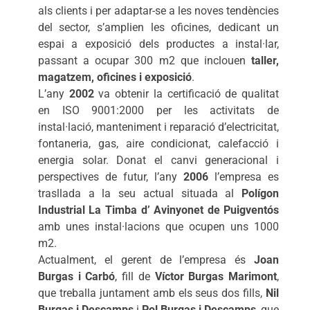
als clients i per adaptar-se a les noves tendències
del sector, s’amplien les oficines, dedicant un
espai a exposició dels productes a instal·lar,
passant a ocupar 300 m2 que inclouen
taller,
magatzem, oficines i exposició
.
L’any
2002
va obtenir la certificació de qualitat
en ISO 9001:2000 per les activitats de
instal·lació, manteniment i reparació d’electricitat,
fontaneria, gas, aire condicionat, calefacció i
energia solar. Donat el canvi generacional i
perspectives de futur, l’any
2006
l’empresa es
trasllada a la seu actual situada al
Polígon
Industrial La Timba d’ Avinyonet de Puigventós
amb unes instal·lacions que ocupen uns 1000
m2.
Actualment, el gerent de l’empresa és
Joan
Burgas i Carbó
, fill de
Víctor Burgas Marimont
,
que treballa juntament amb els seus dos fills,
Nil
Burgas i Descamps
i
Pol Burgas i Descamps
, que