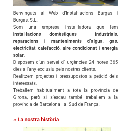
Benvinguts al Web d’Instal·lacions Burgas i
Burgas, S.L.
Som una empresa instal·ladora que fem
instal·lacions domèstiques
i
industrials
,
reparacions
i
manteniments d’aigua
,
gas
,
electricitat
,
calefacció
,
aire condicionat
i
energia
solar
.
Disposem d’un servei d’ urgències 24 hores 365
dies a l’any exclusiu pels nostres clients.
Realitzem projectes i pressupostos a petició dels
interessats.
Treballem habitualment a tota la província de
Girona, però si s’escau també treballem a la
província de Barcelona i al Sud de França.
La nostra història