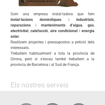
Som una empresa instal·ladora que fem
instal·lacions domèstiques
i
industrials
,
reparacions
i
manteniments d’aigua
,
gas
,
electricitat
,
calefacció
,
aire condicionat
i
energia
solar
.
Realitzem projectes i pressupostos a petició dels
interessats.
Treballem habitualment a tota la província de
Girona, però si s’escau també treballem a la
província de Barcelona i al Sud de França.
Els nostres serveis