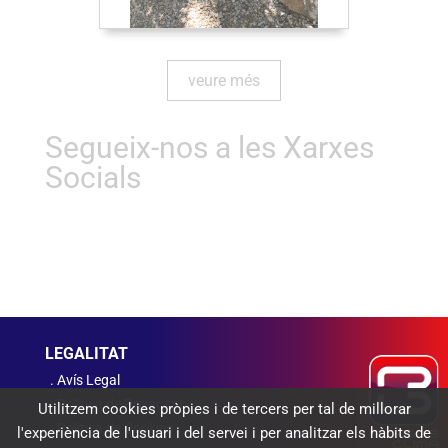
veure més
Segueix-nos a les Xarxes
Socials
LEGALITAT
Avís Legal
Política de Privacitat
Utilitzem cookies pròpies i de tercers per tal de millorar
Política de Cookies
l'experiència de l'usuari i del servei i per analitzar els hàbits de