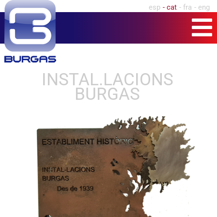
esp
cat
fra
eng
INSTAL.LACIONS
BURGAS